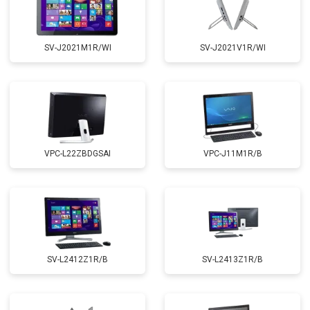
SV-J2021M1R/WI
SV-J2021V1R/WI
VPC-L22ZBDGSAI
VPC-J11M1R/B
SV-L2412Z1R/B
SV-L2413Z1R/B