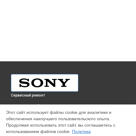
Сервисный ремонт
ВЫБЕРИ СВОЙ ГОРОД
Этот сайт использует файлы cookie для аналитики и
Ремонт видеокамеры HDR-TD10E Sony в
Краснодаре
обеспечения наилучшего пользовательского опыта.
Ремонт видеокамеры HDR-TD10E Sony в
Ростове-на-Дону
Продолжая использовать этот сайт, вы соглашаетесь с
Ремонт видеокамеры HDR-TD10E Sony в
Нижнем
использованием файлов cookie.
Политика
Новгороде